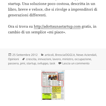
startup. Una soluzione poco costosa, descritta in un
libro, breve e veloce, che si rivolge a imprenditori di
generazioni differenti.
Ora si trova su
http://adottaunastartup.com
gratis, in
cambio di un semplice «mi piace».
Scritto
Categorie
25 Settembre 2012
articoli
,
BresciaOGGI.it
,
News Aziendali
,
il
Tag
Opinioni
crescita
,
innvazioni
,
lavoro
,
ministro
,
occupazione
,
su Startup, 
passera
,
pmi
,
startup
,
sviluppo
,
task
Lascia un commento