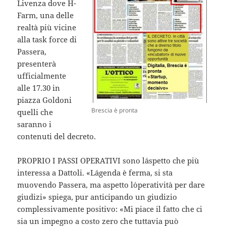
Livenza dove H-
Farm, una delle
realtà più vicine
alla task force di
Passera,
presenterà
ufficialmente
alle 17.30 in
piazza Goldoni
Brescia è pronta
quelli che
saranno i
contenuti del decreto.
PROPRIO I PASSI OPERATIVI sono l´aspetto che più
interessa a Dattoli. «L´agenda è ferma, si sta
muovendo Passera, ma aspetto l´operatività per dare
giudizi» spiega, pur anticipando un giudizio
complessivamente positivo: «Mi piace il fatto che ci
sia un impegno a costo zero che tuttavia può