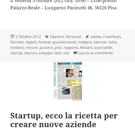
il Venerdì 5 Ottobre 2012 Ora: 10:00 – 13:00 presso
Palazzo Reale – Lungarno Pacinotti 46, 56126 Pisa
Scritto
Categorie
Tag
2 Ottobre 2012
Opinioni
,
Personali
adotta
,
Contributo
,
il
Decreto
,
digitali
,
festival
,
gratuitamente
,
indigeni
,
internet
,
italia
,
ministro
,
misure
,
passera
,
pisa
,
rapporto
,
Restart
,
scaricabile
,
su Internet F
startup
,
stesura
,
sviluppo
,
task
,
una
Lascia un commento
Startup, ecco la ricetta per
creare nuove aziende