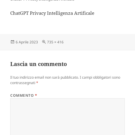
ChatGPT Privacy Intelligenza Artificale
Scritto
Dimensione
6 Aprile 2023
735 × 416
il
reale
Lascia un commento
Il tuo indirizzo email non sarà pubblicato.
I campi obbligatori sono
contrassegnati
*
COMMENTO
*