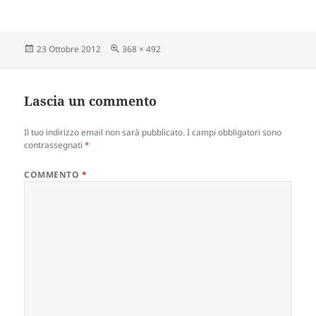
Scritto
Dimensione
23 Ottobre 2012
368 × 492
il
reale
Lascia un commento
Il tuo indirizzo email non sarà pubblicato.
I campi obbligatori sono
contrassegnati
*
COMMENTO
*