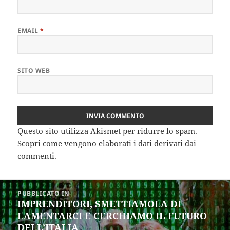
EMAIL
*
SITO WEB
Questo sito utilizza Akismet per ridurre lo spam.
Scopri come vengono elaborati i dati derivati dai
commenti
.
Navigazione
PUBBLICATO IN
articoli
IMPRENDITORI, SMETTIAMOLA DI
LAMENTARCI E CERCHIAMO IL FUTURO
DELL’ITALIA