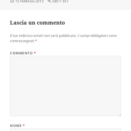
Scritto
Dimensione
15 Febbraio 2013
580 × 357
il
reale
Lascia un commento
Il tuo indirizzo email non sarà pubblicato.
I campi obbligatori sono
contrassegnati
*
COMMENTO
*
NOME
*