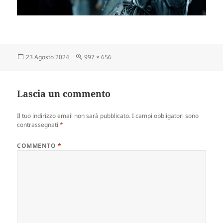
Scritto
Dimensione
23 Agosto 2024
997 × 656
il
reale
Lascia un commento
Il tuo indirizzo email non sarà pubblicato.
I campi obbligatori sono
contrassegnati
*
COMMENTO
*