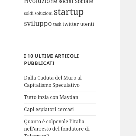
rivoluzione
social
Sociale
startup
soldi
soluzioni
sviluppo
twitter
utenti
task
I 10 ULTIMI ARTICOLI
PUBBLICATI
Dalla Caduta del Muro al
Capitalismo Speculativo
Tutto inzia con Maydan
Capi espiatori cercasi
Quanto è colpevole l’Italia
nell’arresto del fondatore di