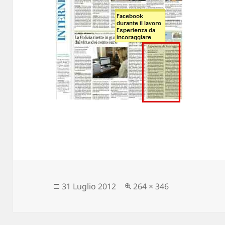
Scritto
Dimensione
31 Luglio 2012
264 × 346
il
reale