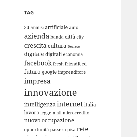
TAG
artificiale
3d
analisi
auto
azienda
città
banda
city
crescita
cultura
Decreto
digitale
digitali
economia
facebook
fresh
friendfeed
futuro
google
imprenditore
impresa
innovazione
internet
intelligenza
italia
lavoro
legge
mail
microcredito
nuovo
occupazione
rete
opportunità
passera
pisa