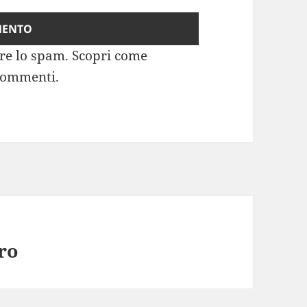
rre lo spam.
Scopri come
 commenti
.
ro