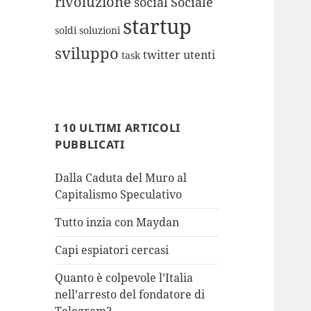
rivoluzione
social
Sociale
startup
soldi
soluzioni
sviluppo
twitter
utenti
task
I 10 ULTIMI ARTICOLI
PUBBLICATI
Dalla Caduta del Muro al
Capitalismo Speculativo
Tutto inzia con Maydan
Capi espiatori cercasi
Quanto è colpevole l’Italia
nell’arresto del fondatore di