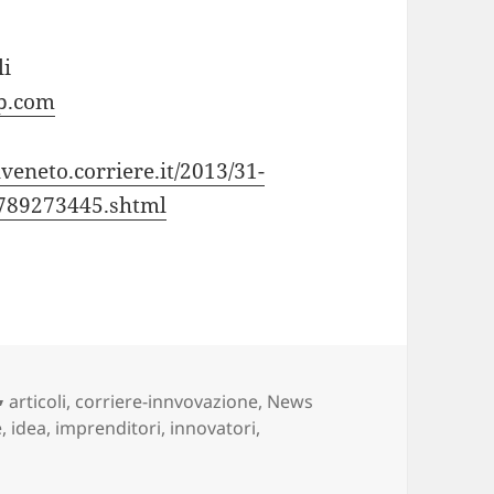
li
up.com
veneto.corriere.it/2013/31-
3789273445.shtml
Categorie
articoli
,
corriere-innvovazione
,
News
e
,
idea
,
imprenditori
,
innovatori
,