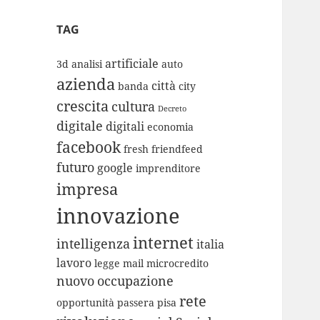
TAG
artificiale
3d
analisi
auto
azienda
città
banda
city
crescita
cultura
Decreto
digitale
digitali
economia
facebook
fresh
friendfeed
futuro
google
imprenditore
impresa
innovazione
internet
intelligenza
italia
lavoro
legge
mail
microcredito
nuovo
occupazione
rete
opportunità
passera
pisa