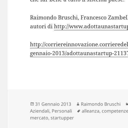
Raimondo Bruschi, Francesco Zambel
autori di
http://www.adottaunastart
http://corriereinnovazione.corrieredel
gennaio-2013/adottaunastartup-211
Scritto
Autore
31 Gennaio 2013
Raimondo Bruschi
il
Tag
Aziendali
,
Personali
alleanza
,
competenz
mercato
,
startupper