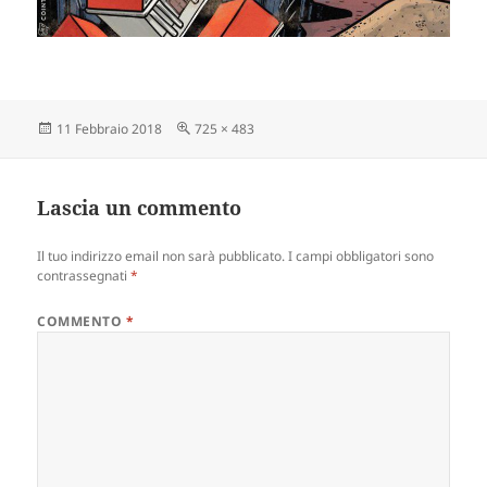
Scritto
Dimensione
11 Febbraio 2018
725 × 483
il
reale
Lascia un commento
Il tuo indirizzo email non sarà pubblicato.
I campi obbligatori sono
contrassegnati
*
COMMENTO
*