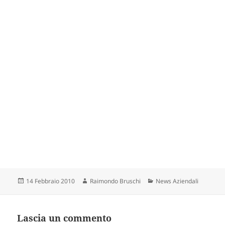
Scritto
Autore
Categorie
14 Febbraio 2010
Raimondo Bruschi
News Aziendali
il
Lascia un commento