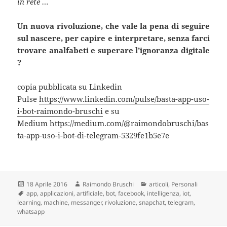
in rete …
Un nuova rivoluzione, che vale la pena di seguire
sul nascere, per capire e interpretare, senza farci
trovare analfabeti e superare l’ignoranza digitale
?
copia pubblicata su Linkedin
Pulse
https://www.linkedin.com/pulse/basta-app-uso-
i-bot-raimondo-bruschi
e su
Medium https://medium.com/@raimondobruschi/bas
ta-app-uso-i-bot-di-telegram-5329fe1b5e7e
Scritto
Autore
Categorie
18 Aprile 2016
Raimondo Bruschi
articoli
,
Personali
il
Tag
app
,
applicazioni
,
artificiale
,
bot
,
facebook
,
intelligenza
,
iot
,
learning
,
machine
,
messanger
,
rivoluzione
,
snapchat
,
telegram
,
whatsapp