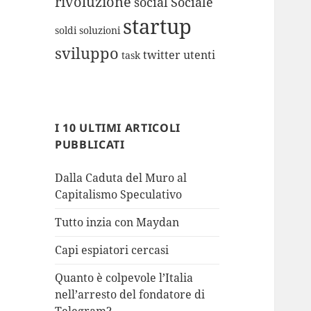
rivoluzione
social
Sociale
startup
soldi
soluzioni
sviluppo
twitter
utenti
task
I 10 ULTIMI ARTICOLI
PUBBLICATI
Dalla Caduta del Muro al
Capitalismo Speculativo
Tutto inzia con Maydan
Capi espiatori cercasi
Quanto è colpevole l’Italia
nell’arresto del fondatore di