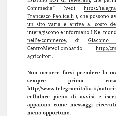
Esistono
BOT di Telegram
, che perm
Commedia” (vedi
https://tele
Francesco Paolicelli
), che possono a
un sito varia e arriva al costo de
interagiscono e informano ! Nel mond
nell’e-commerce
, di
Giacomo 
CentroMeteoLombardo
http://cm
agricoltori.
Non occorre farsi prendere la ma
sempre prima cos
http://www.telegramitalia.it/natur
cellulare pieno di avvisi e isc
appaiono come messaggi ricevut
meno opportuno.