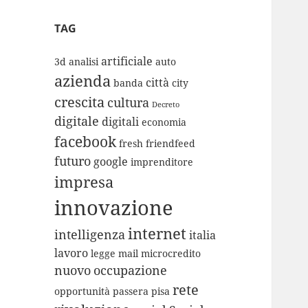
TAG
artificiale
3d
analisi
auto
azienda
città
banda
city
crescita
cultura
Decreto
digitale
digitali
economia
facebook
fresh
friendfeed
futuro
google
imprenditore
impresa
innovazione
internet
intelligenza
italia
lavoro
legge
mail
microcredito
nuovo
occupazione
rete
opportunità
passera
pisa