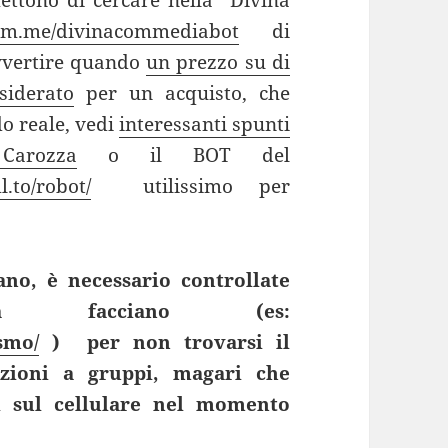
ettono di cercare nella “Divina
gram.me/divinacommediabot
di
vvertire quando
un prezzo su di
siderato
per un acquisto, che
o reale, vedi
interessanti spunti
Carozza
o il BOT del
l.to/robot/
utilissimo per
no, è necessario controllate
a facciano (es:
ismo/
) per non trovarsi il
rizioni a gruppi, magari che
i sul cellulare nel momento