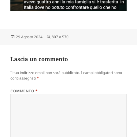
Scritto
Dimensione
29 Agosto 2024
807 × 570
il
reale
Lascia un commento
Il tuo indirizzo email non sarà pubblicato.
I campi obbligatori sono
contrassegnati
*
COMMENTO
*