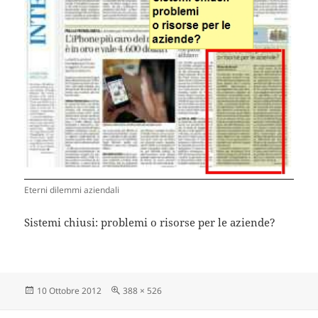
Eterni dilemmi aziendali
Sistemi chiusi: problemi o risorse per le aziende?
Scritto
Dimensione
10 Ottobre 2012
388 × 526
il
reale