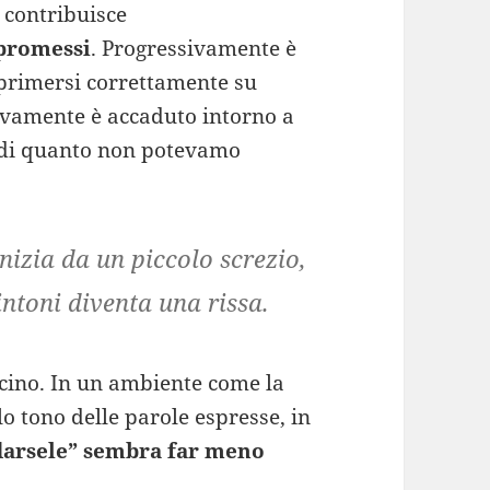
 contribuisce
promessi
. Progressivamente è
esprimersi correttamente su
vamente è accaduto intorno a
di quanto non potevamo
inizia da
un piccolo screzio
,
pintoni
diventa una rissa
.
cino. In un ambiente come la
olo tono delle parole espresse, in
darsele” sembra far meno