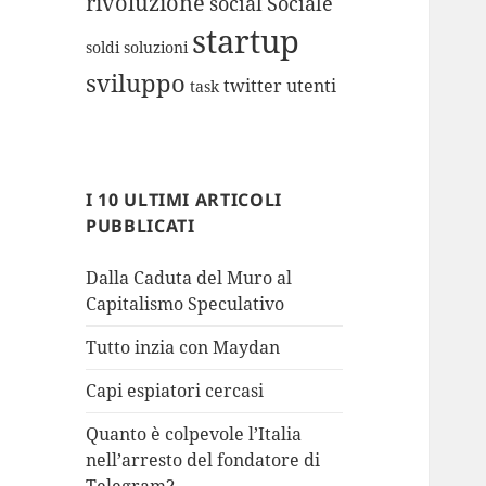
rivoluzione
social
Sociale
startup
soldi
soluzioni
sviluppo
twitter
utenti
task
I 10 ULTIMI ARTICOLI
PUBBLICATI
Dalla Caduta del Muro al
Capitalismo Speculativo
Tutto inzia con Maydan
Capi espiatori cercasi
Quanto è colpevole l’Italia
nell’arresto del fondatore di