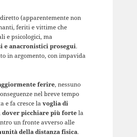
o diretto (apparentemente non
nanti, feriti e vittime che
i e psicologici, ma
i e anacronistici prosegui
.
ento in argomento, con impavida
maggiormente ferire
, nessuno
i conseguenze nel breve tempo
a e fa cresce la
voglia di
l
dover picchiare più forte
la
ontro un fronte avverso alle
nità della distanza fisica
.