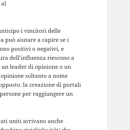
 al
ticipo i vincitori delle
ta può aiutare a capire se i
no positivi o negativi, e
ra dell’influenza riescono a
è un leader di opinione o un
a opinione soltanto a nome
opposto: la creazione di portali
e persone per raggiungere un
tati uniti arrivano anche
hecking.civiclinks.it/it/ che