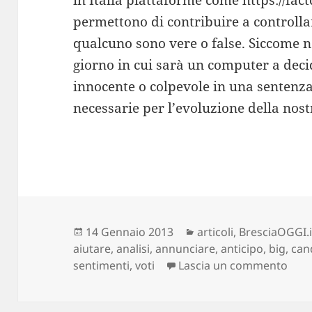
permettono di contribuire a controllar
qualcuno sono vere o false. Siccome no
giorno in cui sarà un computer a deci
innocente o colpevole in una sentenz
necessarie per l’evoluzione della nost
Scritto
Categorie
14 Gennaio 2013
articoli
,
BresciaOGGI.i
il
aiutare
,
analisi
,
annunciare
,
anticipo
,
big
,
can
su D
sentimenti
,
voti
Lascia un commento