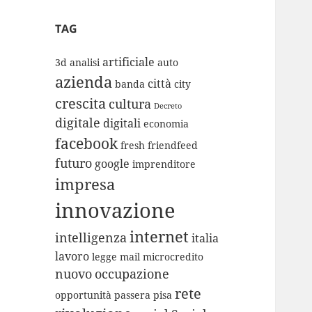
TAG
artificiale
3d
analisi
auto
azienda
città
banda
city
crescita
cultura
Decreto
digitale
digitali
economia
facebook
fresh
friendfeed
futuro
google
imprenditore
impresa
innovazione
internet
intelligenza
italia
lavoro
legge
mail
microcredito
nuovo
occupazione
rete
opportunità
passera
pisa