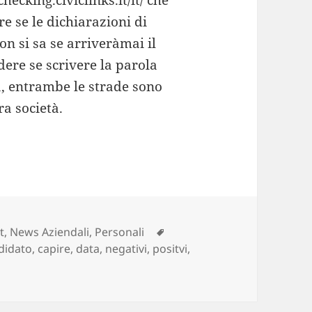
e se le dichiarazioni di
n si sa se arriveràmai il
dere se scrivere la parola
a, entrambe le strade sono
ra società.
Tag
t
,
News Aziendali
,
Personali
didato
,
capire
,
data
,
negativi
,
positvi
,
iscussioni in rete ai tempi d’elezioni