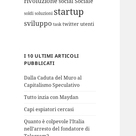
rivoluzione
social
Sociale
startup
soldi
soluzioni
sviluppo
twitter
utenti
task
I 10 ULTIMI ARTICOLI
PUBBLICATI
Dalla Caduta del Muro al
Capitalismo Speculativo
Tutto inzia con Maydan
Capi espiatori cercasi
Quanto è colpevole l’Italia
nell’arresto del fondatore di