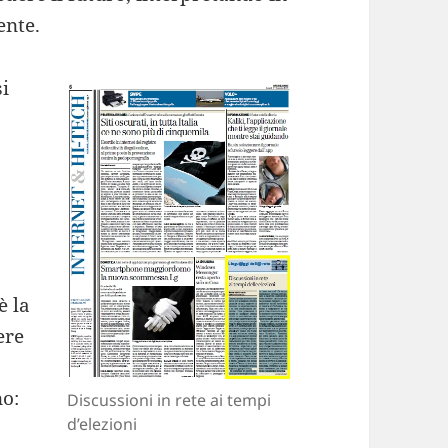
ente.
i
a
è la
ere
no:
Discussioni in rete ai tempi
d’elezioni