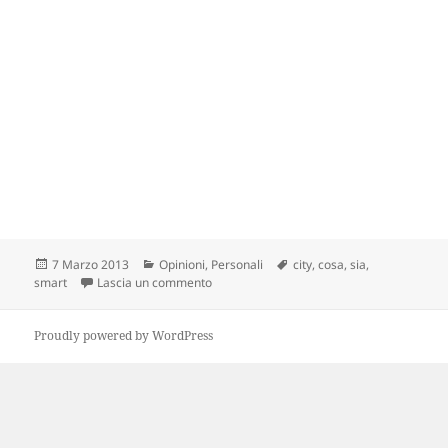
Scritto
Categorie
Tag
7 Marzo 2013
Opinioni
,
Personali
city
,
cosa
,
sia
,
il
su Che cosa è una Smart City ?
smart
Lascia un commento
Proudly powered by WordPress