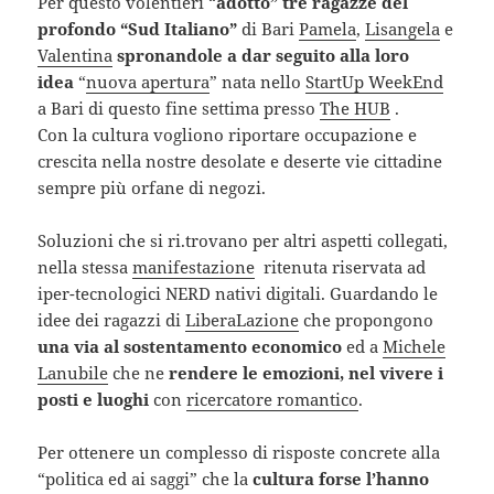
Per questo volentieri “
adotto” tre ragazze del
profondo “Sud Italiano”
di Bari
Pamela
,
Lisangela
e
Valentina
spronandole a dar seguito alla loro
idea
“
nuova apertura
” nata nello
StartUp WeekEnd
a Bari di questo fine settima presso
The HUB
.
Con la cultura vogliono riportare occupazione e
crescita nella nostre desolate e deserte vie cittadine
sempre più orfane di negozi.
Soluzioni che si ri.trovano per altri aspetti collegati,
nella stessa
manifestazione
ritenuta riservata ad
iper-tecnologici NERD nativi digitali. Guardando le
idee dei ragazzi di
LiberaLazione
che propongono
una via al sostentamento economico
ed a
Michele
Lanubile
che ne
rendere le emozioni, nel vivere i
posti e luoghi
con
ricercatore romantico
.
Per ottenere un complesso di risposte concrete alla
“politica ed ai saggi” che la
cultura forse l’hanno