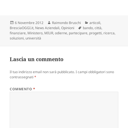
Scritto
Autore
Categorie
6 Novembre 2012
Raimondo Bruschi
articoli
,
il
Tag
BresciaOGGI.it
,
News Aziendali
,
Opinioni
bando
,
città
,
finanziare
,
Ministero
,
MIUR
,
odierne
,
partecipare
,
progetti
,
ricerca
,
soluzioni
,
università
Lascia un commento
Il tuo indirizzo email non sarà pubblicato.
I campi obbligatori sono
contrassegnati
*
COMMENTO
*