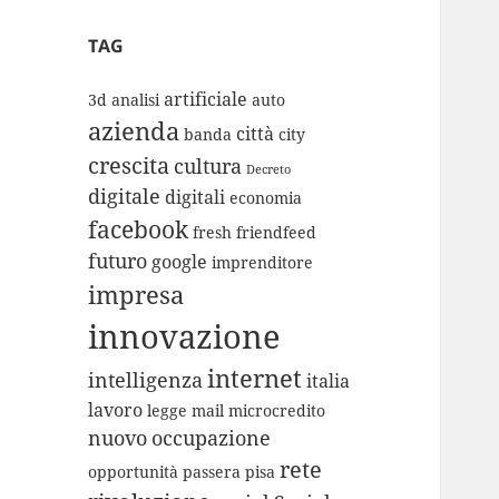
TAG
artificiale
3d
analisi
auto
azienda
città
banda
city
crescita
cultura
Decreto
digitale
digitali
economia
facebook
fresh
friendfeed
futuro
google
imprenditore
impresa
innovazione
internet
intelligenza
italia
lavoro
legge
mail
microcredito
nuovo
occupazione
rete
opportunità
passera
pisa