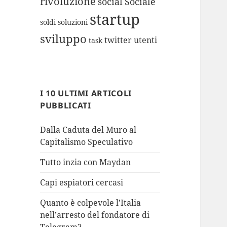
rivoluzione
social
Sociale
startup
soldi
soluzioni
sviluppo
twitter
utenti
task
I 10 ULTIMI ARTICOLI
PUBBLICATI
Dalla Caduta del Muro al
Capitalismo Speculativo
Tutto inzia con Maydan
Capi espiatori cercasi
Quanto è colpevole l’Italia
nell’arresto del fondatore di