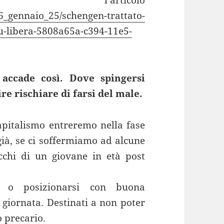
16_gennaio_25/schengen-trattato-
iu-libera-5808a65a-c394-11e5-
accade così. Dove spingersi
re rischiare di farsi del male.
capitalismo entreremo nella fase
già, se ci soffermiamo ad alcune
occhi di un giovane in età post
e o posizionarsi con buona
a giornata. Destinati a non poter
o precario.