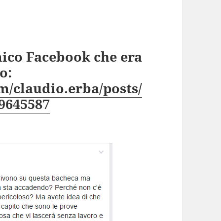
mico Facebook che era
o:
m/claudio.erba/posts/
9645587