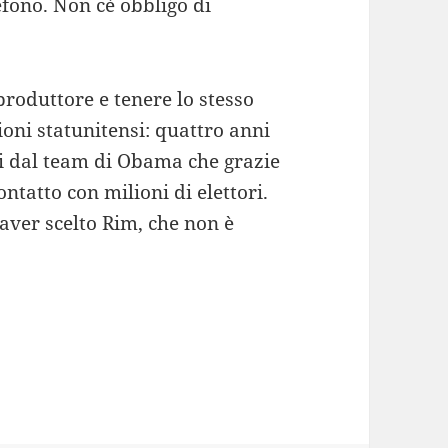
efono. Non c´è obbligo di
produttore e tenere lo stesso
oni statunitensi: quattro anni
ati dal team di Obama che grazie
ntatto con milioni di elettori.
aver scelto Rim, che non è