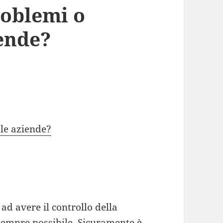
roblemi o
iende?
 le aziende?
d avere il controllo della
 sempre possibile. Sicuramente è