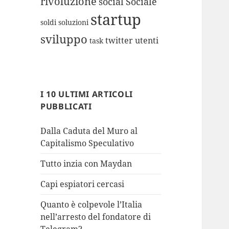
rivoluzione
social
Sociale
startup
soldi
soluzioni
sviluppo
twitter
utenti
task
I 10 ULTIMI ARTICOLI
PUBBLICATI
Dalla Caduta del Muro al
Capitalismo Speculativo
Tutto inzia con Maydan
Capi espiatori cercasi
Quanto è colpevole l’Italia
nell’arresto del fondatore di