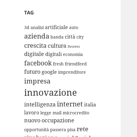
TAG
artificiale
3d
analisi
auto
azienda
città
banda
city
crescita
cultura
Decreto
digitale
digitali
economia
facebook
fresh
friendfeed
futuro
google
imprenditore
impresa
innovazione
internet
intelligenza
italia
lavoro
legge
mail
microcredito
nuovo
occupazione
rete
opportunità
passera
pisa