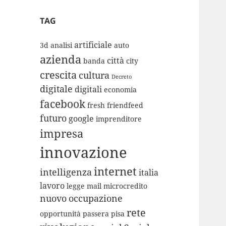
TAG
artificiale
3d
analisi
auto
azienda
città
banda
city
crescita
cultura
Decreto
digitale
digitali
economia
facebook
fresh
friendfeed
futuro
google
imprenditore
impresa
innovazione
internet
intelligenza
italia
lavoro
legge
mail
microcredito
nuovo
occupazione
rete
opportunità
passera
pisa