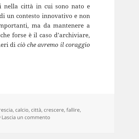
 nella città in cui sono nato e
e di un contesto innovativo e non
 importanti, ma da mantenere a
che forse è il caso d’archiviare,
neri di
ciò che avremo il coraggio
ag
rescia
,
calcio
,
città
,
crescere
,
fallire
,
su Vorrei vedere il Brescia Calcio fallir
Lascia un commento