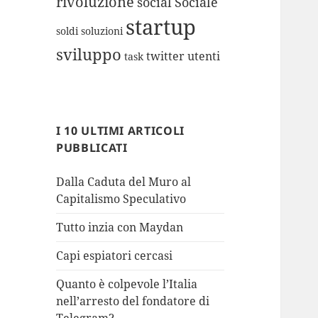
rivoluzione
social
Sociale
startup
soldi
soluzioni
sviluppo
twitter
utenti
task
I 10 ULTIMI ARTICOLI
PUBBLICATI
Dalla Caduta del Muro al
Capitalismo Speculativo
Tutto inzia con Maydan
Capi espiatori cercasi
Quanto è colpevole l’Italia
nell’arresto del fondatore di