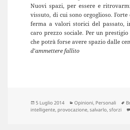
Nuovi spazi, per essere e ritrovarmi
vissuto, di cui sono orgoglioso. Fort
ferma a valori storici del passato,
caro prezzo sociale. Per un prestigio 
che potrà forse avere spazio dalle ce
d’ammettere fallito
Scritto
Categorie
T
5 Luglio 2014
Opinioni
,
Personali
B
il
intelligente
,
provocazione
,
salvarlo
,
sforzi