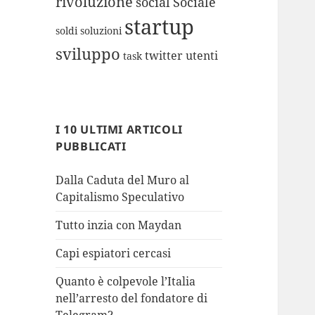
rivoluzione
social
Sociale
startup
soldi
soluzioni
sviluppo
twitter
utenti
task
I 10 ULTIMI ARTICOLI
PUBBLICATI
Dalla Caduta del Muro al
Capitalismo Speculativo
Tutto inzia con Maydan
Capi espiatori cercasi
Quanto è colpevole l’Italia
nell’arresto del fondatore di