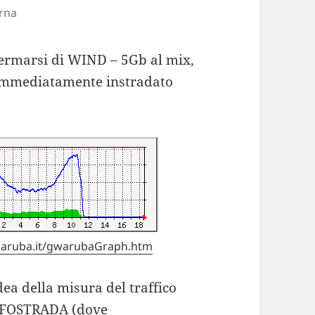
erna
fermarsi di WIND – 5Gb al mix,
 è immediatamente instradato
k.aruba.it/gwarubaGraph.htm
dea della misura del traffico
INFOSTRADA (dove