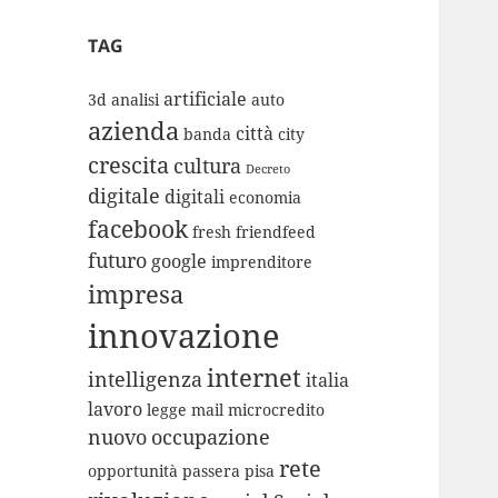
TAG
artificiale
3d
analisi
auto
azienda
città
banda
city
crescita
cultura
Decreto
digitale
digitali
economia
facebook
fresh
friendfeed
futuro
google
imprenditore
impresa
innovazione
internet
intelligenza
italia
lavoro
legge
mail
microcredito
nuovo
occupazione
rete
opportunità
passera
pisa