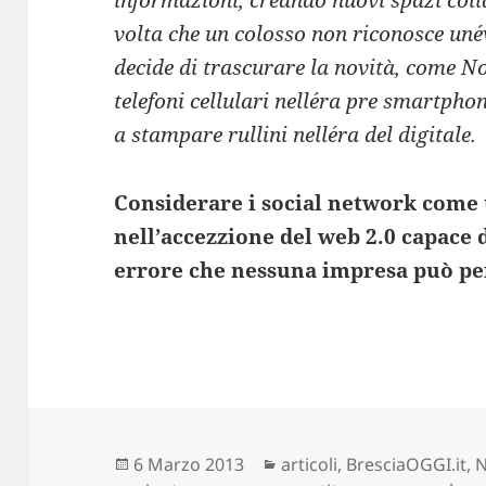
informazioni, creando nuovi spazi col
volta che un colosso non riconosce un´e
decide di trascurare la novità, come N
telefoni cellulari nell´era pre smartph
a stampare rullini nell´era del digitale.
Considerare i social network come 
nell’accezzione del web 2.0 capace 
errore che nessuna impresa può p
Scritto
Categorie
6 Marzo 2013
articoli
,
BresciaOGGI.it
,
N