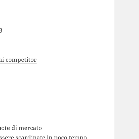
3
ai competitor
quote di mercato
sere scardinate in poco tempo.