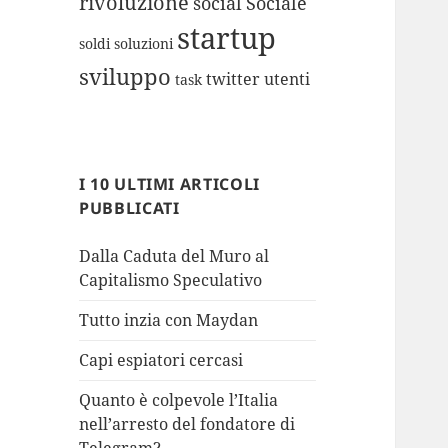
rivoluzione
social
Sociale
startup
soldi
soluzioni
sviluppo
twitter
utenti
task
I 10 ULTIMI ARTICOLI
PUBBLICATI
Dalla Caduta del Muro al
Capitalismo Speculativo
Tutto inzia con Maydan
Capi espiatori cercasi
Quanto è colpevole l’Italia
nell’arresto del fondatore di