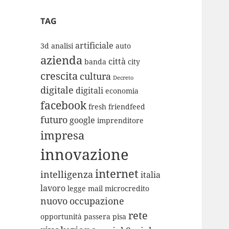
TAG
artificiale
3d
analisi
auto
azienda
città
banda
city
crescita
cultura
Decreto
digitale
digitali
economia
facebook
fresh
friendfeed
futuro
google
imprenditore
impresa
innovazione
internet
intelligenza
italia
lavoro
legge
mail
microcredito
nuovo
occupazione
rete
opportunità
passera
pisa