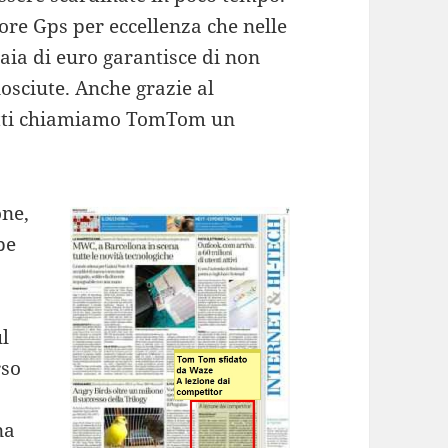
ore Gps per eccellenza che nelle
ia di euro garantisce di non
nosciute. Anche grazie al
tutti chiamiamo TomTom un
one,
pe
ul
rso
na