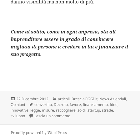
danno visibilità ma non molto di più.
Come al solito, come in ogni impresa, sta all
´imprenditore essere in grado di convincere
migliaia di persone a credere in lui e finanziare il
suo progetto.
Scritto
Categorie
22 Dicembre 2012
articoli
,
BresciaOGGI.it
,
News Aziendali
,
il
Tag
Opinioni
convertito
,
Decreto
,
favore
,
finanziamento
,
Idee
,
innovative
,
legge
,
misure
,
raccogliere
,
soldi
,
startup
,
strade
,
su Sviluppo 2: partenza con il nodo fina
sviluppo
Lascia un commento
Proudly powered by WordPress