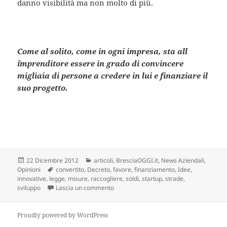
danno visibilità ma non molto di più.
Come al solito, come in ogni impresa, sta all
´imprenditore essere in grado di convincere
migliaia di persone a credere in lui e finanziare il
suo progetto.
Scritto
Categorie
22 Dicembre 2012
articoli
,
BresciaOGGI.it
,
News Aziendali
,
il
Tag
Opinioni
convertito
,
Decreto
,
favore
,
finanziamento
,
Idee
,
innovative
,
legge
,
misure
,
raccogliere
,
soldi
,
startup
,
strade
,
su Sviluppo 2: partenza con il nodo fina
sviluppo
Lascia un commento
Proudly powered by WordPress